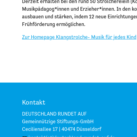
Derzeit erhalten bei den rund 50 Strolchereiein (
Musikpädagog*innen und Erzieher*innen. In den k
ausbauen und stärken, indem 12 neue Einrichtunge
Frühförderung ermöglichen.
Zur Homepage Klangstrolche- Musik für jedes Kind
Kontakt
DEUTSCHLAND RUNDET AUF
Gemeinnützige Stiftungs-GmbH
Cecilienallee 17 |
40474 Düsseldorf