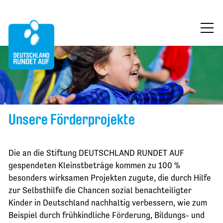
ÜBER UNS
MITMACHEN
FÖRDERUNG
Unsere Förderprojekte
FÖRDERPROJEKTE
PROJEKTAUSWAHL
Die an die Stiftung DEUTSCHLAND RUNDET AUF
AKTUELLES AUS DEN PROJEKTEN
gespendeten Kleinstbeträge kommen zu 100 %
besonders wirksamen Projekten zugute, die durch Hilfe
BLOG
zur Selbsthilfe die Chancen sozial benachteiligter
Kinder in Deutschland nachhaltig verbessern, wie zum
KONTAKT
Beispiel durch frühkindliche Förderung, Bildungs- und