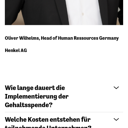
"Die Förderung von Kindern liegt uns sehr am
Oliver Wilhelms
, Head of Human Ressources Germany
Herzen. Ich bin stolz auf unsere Partnerschaft mit
DEUTSCHLAND RUNDET AUF. So kann jeder
Henkel AG
einzelne von uns mit kleinen Beiträgen Großes
bewirken."
Wie lange dauert die
Implementierung der
Gehaltsspende?
Welche Kosten entstehen für
teilnehmende Unternehmen?